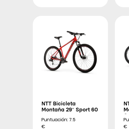
NTT Bicicleta
NT
Montaña 29″ Sport 60
M
Cr
Puntuación: 7.5
Pu
€
€