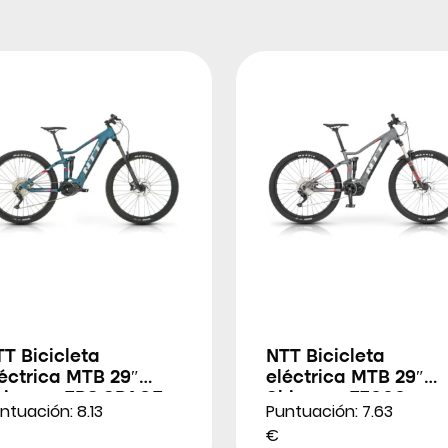
T Bicicleta
NTT Bicicleta
éctrica MTB 29″
eléctrica MTB 29″
himano EP8 SPACE
Shimano E7000
ntuación: 8.13
Puntuación: 7.63
SPACE 20
€