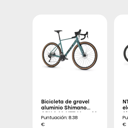
Bicicleta de gravel
NT
aluminio Shimano
el
GRX 2×10 NTT Maxx 10
S
Puntuación: 8.38
Pu
10
€
€