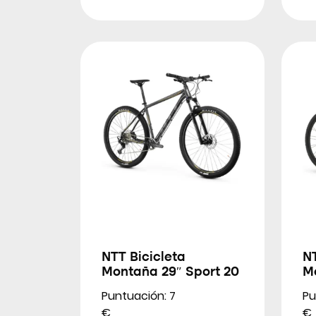
NTT Bicicleta
NT
Montaña 29″ Sport 20
M
Puntuación: 7
Pu
€
€