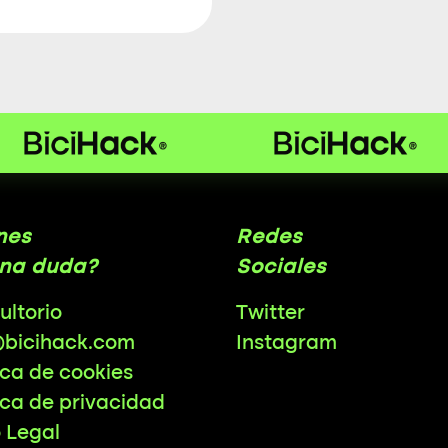
nes
Redes
na duda?
Sociales
ultorio
Twitter
@bicihack.com
Instagram
ica de cookies
ica de privacidad
o Legal