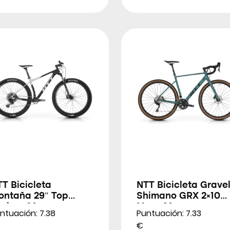
T Bicicleta
NTT Bicicleta Grave
ontaña 29″ Top
Shimano GRX 2×10
uiser 20
Maxx 10
ntuación: 7.38
Puntuación: 7.33
€