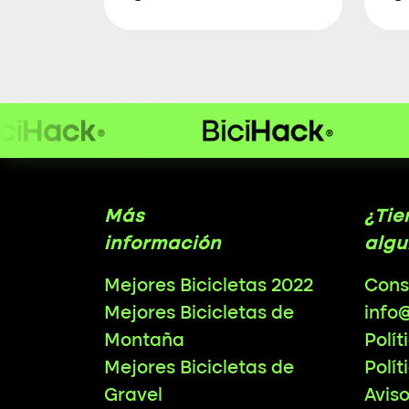
Más
¿Tie
información
algu
Mejores Bicicletas 2022
Cons
Mejores Bicicletas de
info
Montaña
Polít
Mejores Bicicletas de
Polít
Gravel
Avis