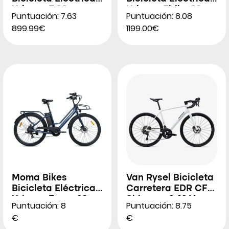
Urbana E.20
Urbana Ebike 28″
Puntuación: 7.63
Puntuación: 8.08
Pro
899.99€
1199.00€
Moma Bikes
Van Rysel Bicicleta
Bicicleta Eléctrica
Carretera EDR CF
Urbana Eas-e 28″
Shimano 2×12 V
Puntuación: 8
Puntuación: 8.75
€
€