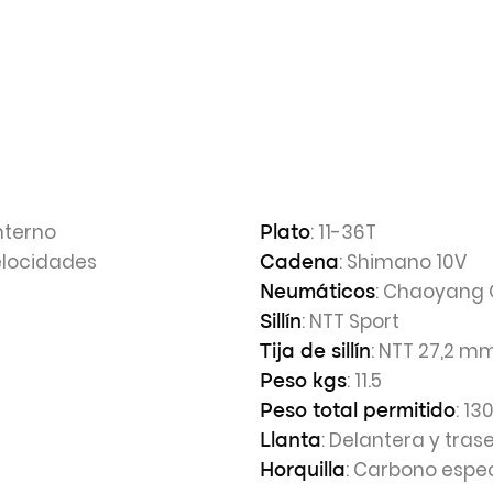
nterno
: 11-36T
Plato
elocidades
: Shimano 10V
Cadena
: Chaoyang 
Neumáticos
: NTT Sport
Sillín
: NTT 27,2 m
Tija de sillín
: 11.5
Peso kgs
: 13
Peso total permitido
: Delantera y tra
Llanta
: Carbono espe
Horquilla