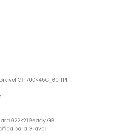
Gravel GP 700×45C_60 TPI
m
0
seara 622×21 Ready GR
cífica para Gravel