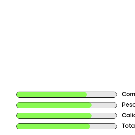
Com
Peso
Cali
Tota