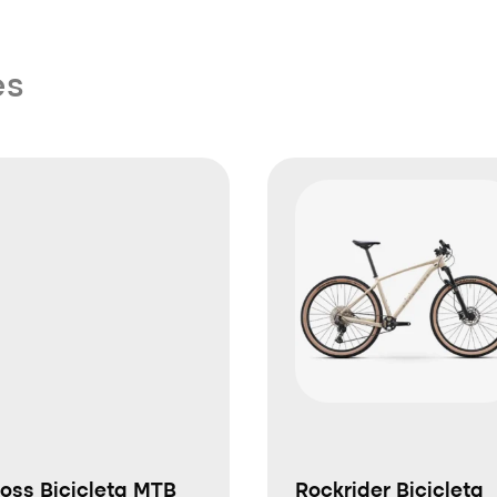
es
oss Bicicleta MTB
Rockrider Bicicleta