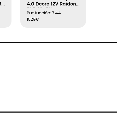
9″
4.0 Deore 12V Raidon
RLR 29″ BH
Puntuación: 7.44
1029€