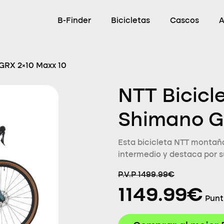
B-Finder
Bicicletas
Cascos
A
 GRX 2×10 Maxx 10
NTT Bicicl
Shimano G
Esta bicicleta NTT montaña
intermedio y destaca por s
P.V.P 1499.99€
1149.99€
Punt