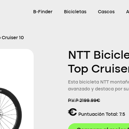
B-Finder
Bicicletas
Cascos
A
 Cruiser 10
NTT Bicicl
Top Cruise
Esta bicicleta NTT montaña
avanzado y destaca por su 
P.V.P 2199.99€
€
Puntuación Total:
7.5