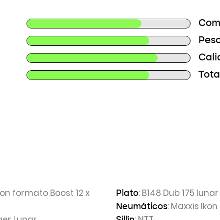
Com
Peso
Cali
Total
on formato Boost 12 x
: B148 Dub 175 lunar
Plato
: Maxxis Iko
Neumáticos
ger Lunar
: NTT