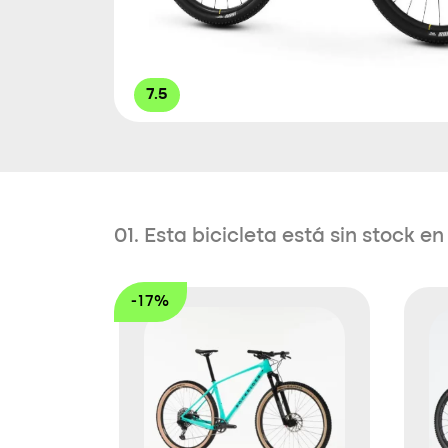
7.5
01. Esta bicicleta está sin stock 
-17%