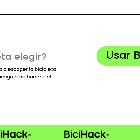
Usar B
ta elegir?
 a escoger la bicicleta
 amigo para hacerle el