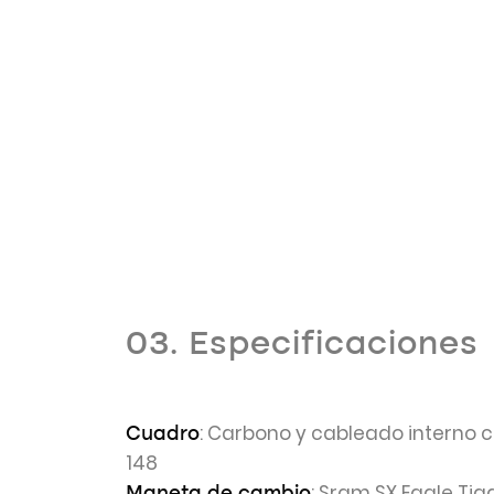
03. Especificaciones
: Carbono y cableado interno c
Cuadro
148
: Sram SX Eagle Tig