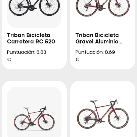
Triban Bicicleta
Triban Bicicleta
Carretera RC 520
Gravel Aluminio
Sub-compact GRVL
Puntuación: 8.83
Puntuación: 8.69
520
€
€