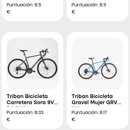
disco monoplato
Puntuación: 8.5
Puntuación: 8.5
10V Triban GRVL120
€
€
Triban Bicicleta
Triban Bicicleta
Carretera Sora 9V
Gravel Mujer GRVL
RC 500
120
Puntuación: 8.33
Puntuación: 8.17
€
€