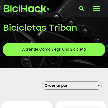
Bicicletas Triban
B-Finder
Bicicletas
Aprende Cómo Elegir una Bicicleta
Cascos
Accesorios
Consultorio
Blog