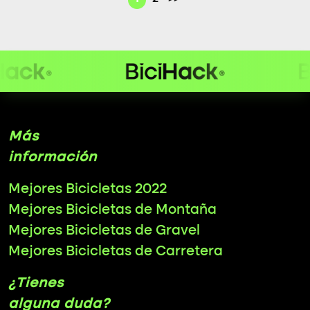
Más
información
Mejores Bicicletas 2022
Mejores Bicicletas de Montaña
Mejores Bicicletas de Gravel
Mejores Bicicletas de Carretera
¿Tienes
alguna duda?