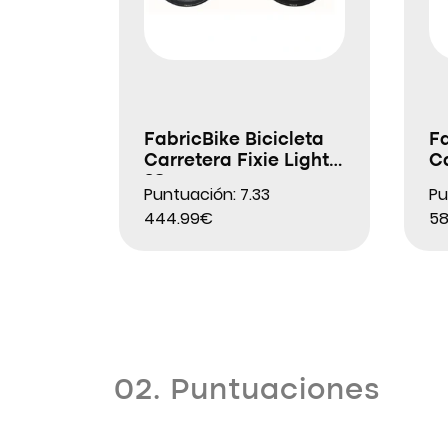
FabricBike Bicicleta
Fa
Carretera Fixie Light
Ca
28″
Puntuación: 7.33
Pu
444.99€
58
02. Puntuaciones