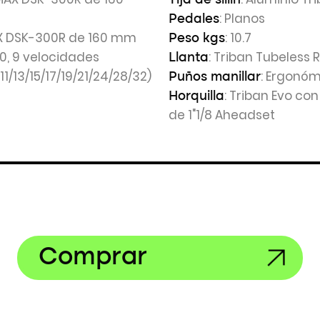
Tija de sillín
: Planos
Pedales
X DSK-300R de 160 mm
: 10.7
Peso kgs
0, 9 velocidades
: Triban Tubeless
Llanta
11/13/15/17/19/21/24/28/32)
: Ergonóm
Puños manillar
: Triban Evo co
Horquilla
de 1"1/8 Aheadset
Comprar