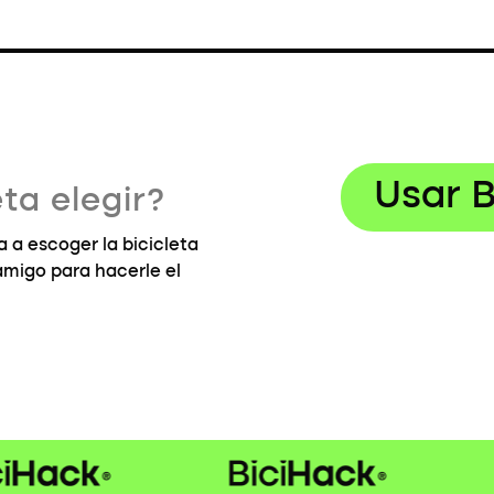
Usar B
ta elegir?
 a escoger la bicicleta
 amigo para hacerle el