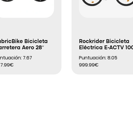
bricBike Bicicleta
Rockrider Bicicleta
rretera Aero 28″
Eléctrica E-ACTV 10
ntuación: 7.67
Puntuación: 8.05
7.99€
999.99€