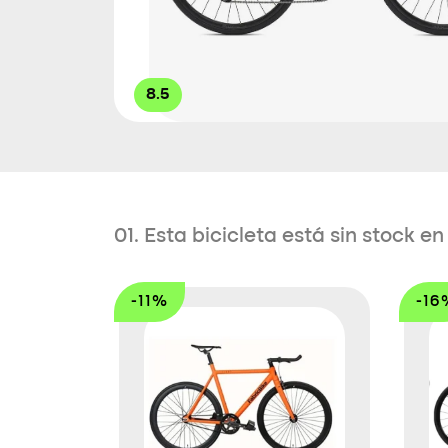
8.5
01. Esta bicicleta está sin stock 
-11%
-16