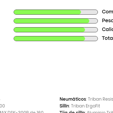
Com
Peso
Cali
Tota
6
: Triban Resi
Neumáticos
000
: Triban ErgoFit
Sillín
MAX DSK-300R de 160
: Aluminio Tr