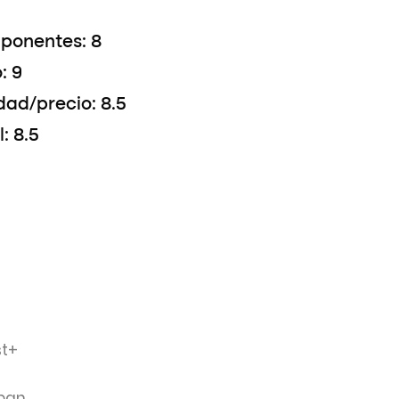
ponentes: 8
: 9
dad/precio: 8.5
l: 8.5
st+
iban