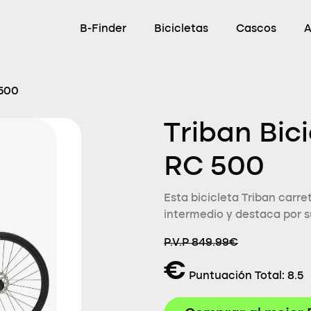
B-Finder
Bicicletas
Cascos
A
 500
Triban Bic
RC 500
Esta bicicleta Triban carre
intermedio y destaca por s
P.V.P 849.99€
€
Puntuación Total:
8.5