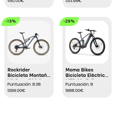
1150.00€
1313.99€
-13%
-29%
Rockrider
Moma Bikes
Bicicleta Montaña
Bicicleta Eléctrica
XC Race 700 S
MTB 29″ Full
Puntuación: 8.38
Puntuación: 8
Suspensión
1399.00€
1988.00€