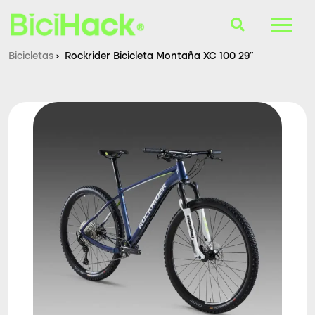
Bicicletas
›
Rockrider Bicicleta Montaña XC 100 29″
B-Finder
Bicicletas
Cascos
Accesorios
Consultorio
Blog