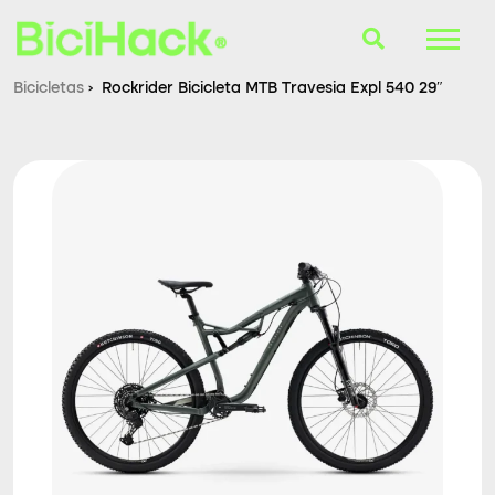
Bicicletas
›
Rockrider Bicicleta MTB Travesia Expl 540 29″
B-Finder
Bicicletas
Cascos
Accesorios
Consultorio
Blog