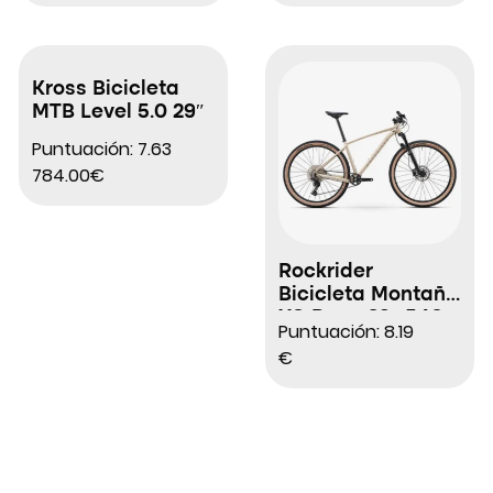
Kross Bicicleta
MTB Level 5.0 29″
Puntuación: 7.63
784.00€
Rockrider
Bicicleta Montaña
XC Race 29″ 540
Puntuación: 8.19
€