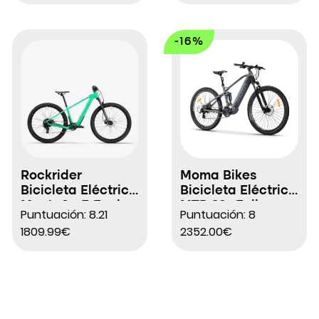
-16%
Rockrider
Moma Bikes
Bicicleta Eléctrica
Bicicleta Eléctrica
Montaña E-Expl
MTB 29″ Full
Puntuación: 8.21
Puntuación: 8
900 26″
Suspensión
1809.99€
2352.00€