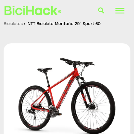
Bicicletas
›
NTT Bicicleta Montaña 29″ Sport 60
B-Finder
Bicicletas
Cascos
Accesorios
Consultorio
Blog