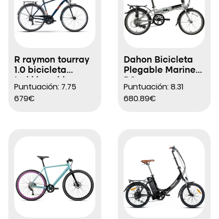
R raymon tourray
Dahon Bicicleta
1.0 bicicleta
Plegable Mariner
trekking shimano
D8
Puntuación: 7.75
Puntuación: 8.31
tourney 7s 700
679€
680.89€
mm azul naranja
2021