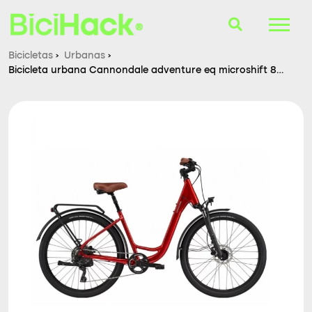
Bicicletas
›
Urbanas
›
Bicicleta urbana Cannondale adventure eq microshift 8v
B-Finder
27.5″ candy red
Bicicletas
Cascos
Accesorios
Consultorio
Blog