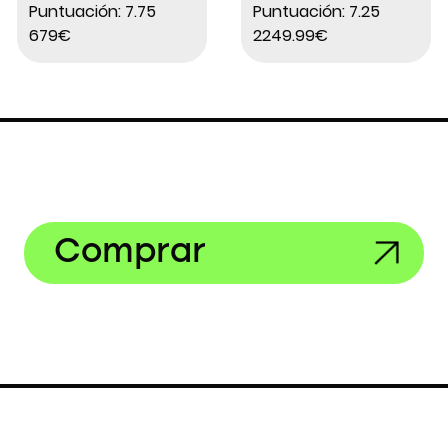
Puntuación: 7.75
Puntuación: 7.25
tourney 7s 700
679€
2249.99€
mm azul naranja
2021
Comprar