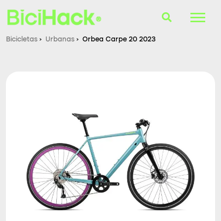
Bicicletas
›
Urbanas
›
Orbea Carpe 20 2023
B-Finder
Bicicletas
Cascos
Accesorios
Consultorio
Blog