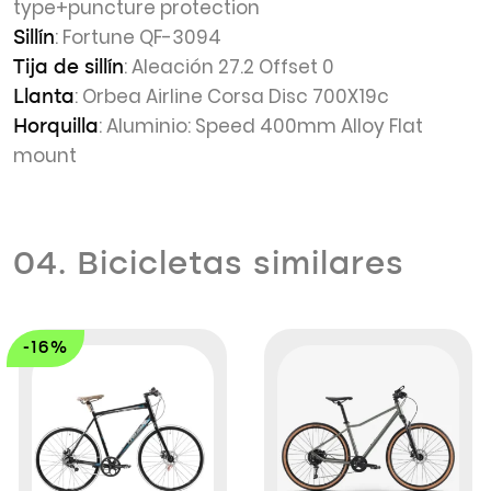
type+puncture protection
: Fortune QF-3094
Sillín
: Aleación 27.2 Offset 0
Tija de sillín
: Orbea Airline Corsa Disc 700X19c
Llanta
: Aluminio: Speed 400mm Alloy Flat
Horquilla
mount
04. Bicicletas similares
-16%