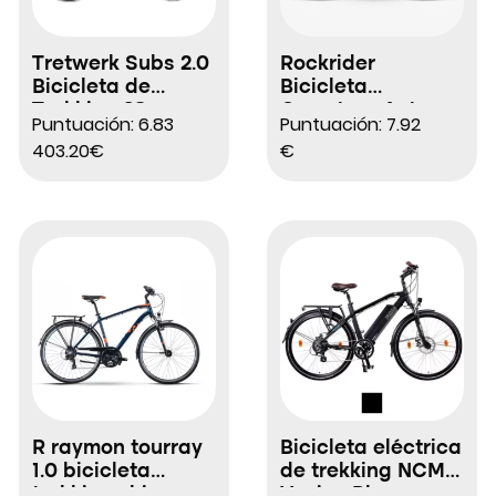
Tretwerk Subs 2.0
Rockrider
Bicicleta de
Bicicleta
Trekking 28″
Carretera Actv
Puntuación: 6.83
Puntuación: 7.92
500 Cuadro Alto
403.20€
€
R raymon tourray
Bicicleta eléctrica
1.0 bicicleta
de trekking NCM
trekking shimano
Venice Plus