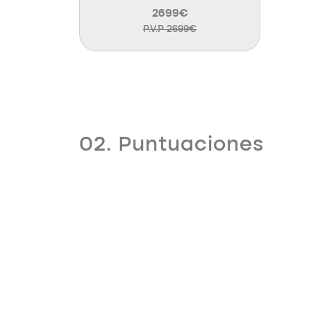
2699€
P.V.P 2699€
02. Puntuaciones