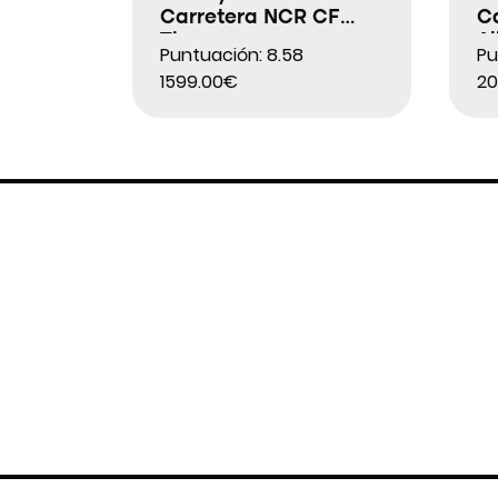
Carretera NCR CF
C
Tiagra
Al
Puntuación: 8.58
Pu
1599.00€
20