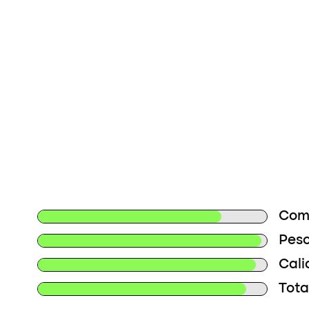
Com
Peso
Cali
Tota