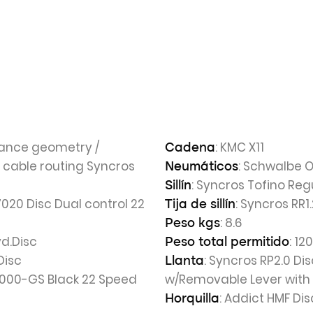
rance geometry /
: KMC X11
Cadena
 cable routing Syncros
: Schwalbe 
Neumáticos
: Syncros Tofino Reg
Sillín
020 Disc Dual control 22
: Syncros RR
Tija de sillín
: 8.6
Peso kgs
d.Disc
: 120
Peso total permitido
Disc
: Syncros RP2.0 Di
Llanta
7000-GS Black 22 Speed
w/Removable Lever with 
: Addict HMF Dis
Horquilla