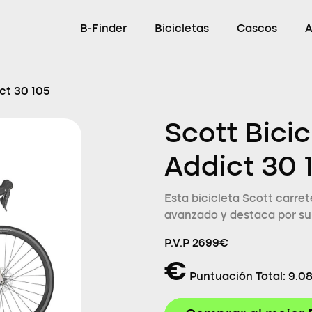
B-Finder
Bicicletas
Cascos
A
ct 30 105
Scott Bici
Addict 30 
Esta bicicleta Scott carret
avanzado y destaca por su
P.V.P 2699€
€
Puntuación Total:
9.0