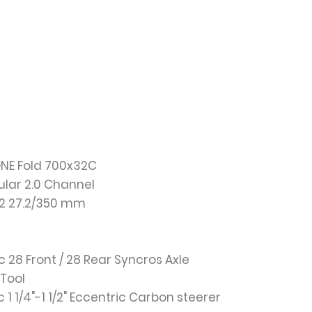
ONE Fold 700x32C
ular 2.0 Channel
1.2 27.2/350 mm
sc 28 Front / 28 Rear Syncros Axle
Tool
c 1 1/4"-1 1/2" Eccentric Carbon steerer