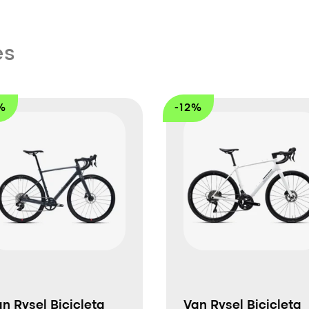
es
%
-12%
n Rysel Bicicleta
Van Rysel Bicicleta