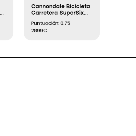
Cannondale Bicicleta
2
Carretera SuperSix
2
Evo Carbon Disc 105
Puntuación: 8.75
2899€