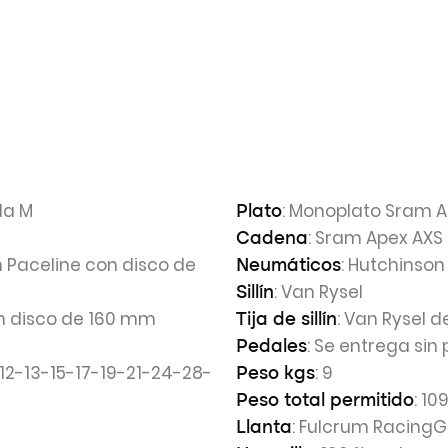
lla M
: Monoplato Sram A
Plato
: Sram Apex AXS
Cadena
m Paceline con disco de
: Hutchinson
Neumáticos
: Van Rysel
Sillín
on disco de 160 mm
: Van Rysel 
Tija de sillín
: Se entrega sin
Pedales
1-12-13-15-17-19-21-24-28-
: 9
Peso kgs
: 10
Peso total permitido
: Fulcrum RacingG
Llanta