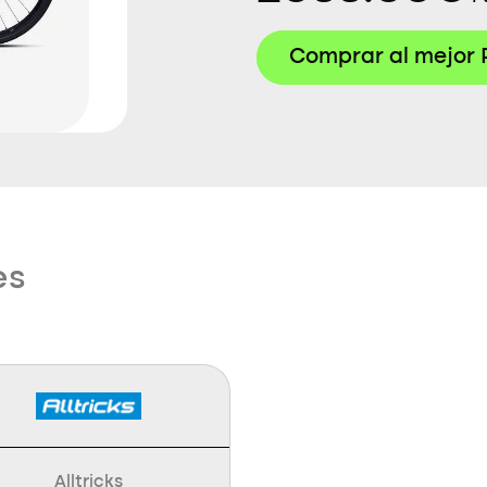
Comprar al mejor 
es
Alltricks