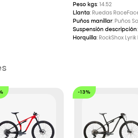
: 14.52
Peso kgs
: Ruedas RaceFace
Llanta
: Puños S
Puños manillar
Suspensión descripción
: RockShox Lyri
Horquilla
es
2%
-13%