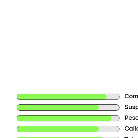
Comp
Susp
Peso
Cali