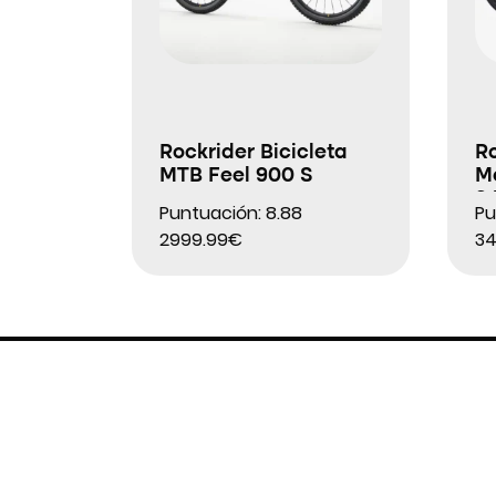
Rockrider Bicicleta
Ro
MTB Feel 900 S
M
9
Puntuación: 8.88
Pu
2999.99€
34