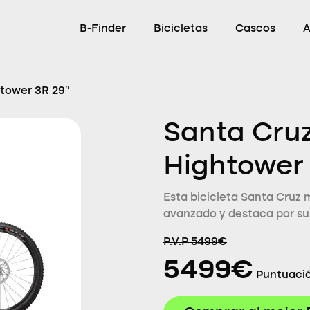
B-Finder
Bicicletas
Cascos
A
htower 3R 29″
Santa Cruz
Hightower 
Esta bicicleta Santa Cruz 
avanzado y destaca por su
P.V.P 5499€
5499€
Puntuació