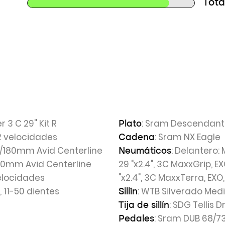
Tota
3 C 29'' Kit R
: Sram Descendant 
Plato
12 velocidades
: Sram NX Eagle
Cadena
80/180mm Avid Centerline
: Delantero: 
Neumáticos
180mm Avid Centerline
29 "x2.4", 3C MaxxGrip, EX
velocidades
"x2.4", 3C MaxxTerra, EXO,
 11-50 dientes
: WTB Silverado Me
Sillín
: SDG Tellis D
Tija de sillín
: Sram DUB 68/
Pedales