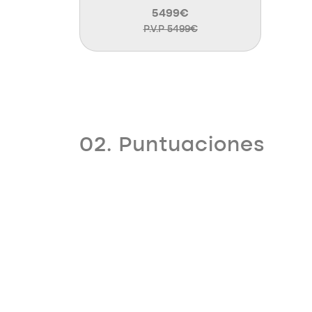
5499€
P.V.P 5499€
02. Puntuaciones