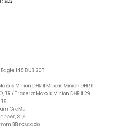
l: 8.5
Eagle 148 DUB 30T
Maxxis Minion DHR II Maxxis Minion DHR II
O, TR / Trasera: Maxxis Minion DHR II 29
 TR
dium CroMo
ropper, 31,6
73mm BB roscado