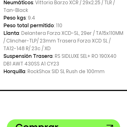
: Vittoria Barzo XCR / 29x2.25 / TLR /
Neumáticos
Tan-Black
: 9.4
Peso kgs
: 110
Peso total permitido
: Delantera Forza XCD-SL, 29er / TA15x110MM
Llanta
/ Clincher-TLP/ 23mm Trasera Forza XCD SL /
TA12-148 R/ 23c / XD
: RS SIDLUXE SEL+ RO 190X40
Suspensión Trasera
DB1 AWT 430SS A1 CY23
: RockShox SID SL Rush de 100mm
Horquilla