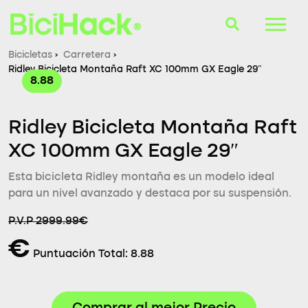
Bicicletas
›
Carretera
›
Ridley Bicicleta Montaña Raft XC 100mm GX Eagle 29″
B-Finder
8.88
Bicicletas
Ridley Bicicleta Montaña Raft
Cascos
XC 100mm GX Eagle 29″
Accesorios
Esta bicicleta Ridley montaña es un modelo ideal
para un nivel avanzado y destaca por su suspensión.
Consultorio
P.V.P 2999.99€
Blog
€
Puntuación Total:
8.88