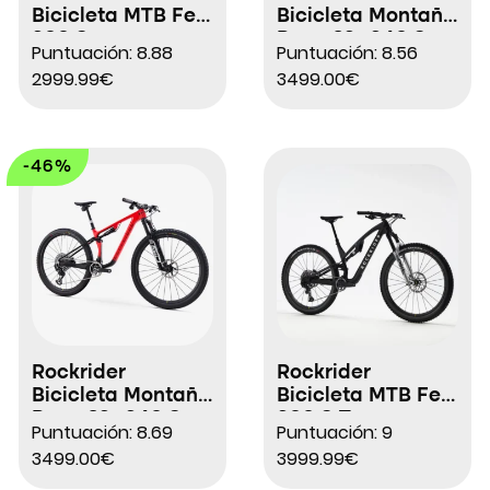
Bicicleta MTB Feel
Bicicleta Montaña
900 S
Race 29″ 940 S
Puntuación: 8.88
Puntuación: 8.56
2999.99€
3499.00€
-46%
Rockrider
Rockrider
Bicicleta Montaña
Bicicleta MTB Feel
Race 29″ 940 S
900 S Team
Puntuación: 8.69
Puntuación: 9
LTD
Edition
3499.00€
3999.99€