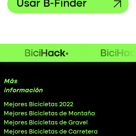
Usar B-Finder
Más
información
Mejores Bicicletas 2022
Mejores Bicicletas de Montaña
Mejores Bicicletas de Gravel
Mejores Bicicletas de Carretera