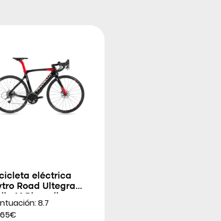
cicleta eléctrica
ytro Road Ultegra
lla M Pinarello
ntuación: 8.7
665€