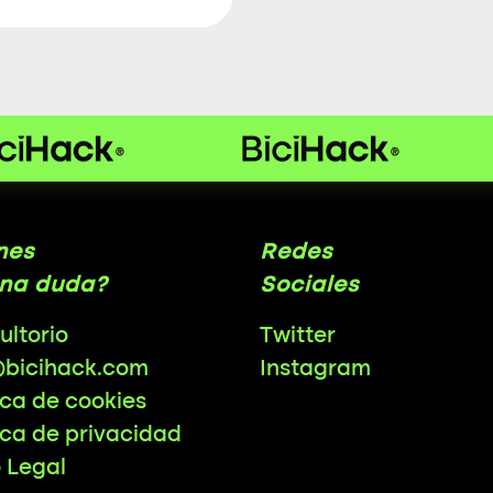
nes
Redes
na duda?
Sociales
ultorio
Twitter
@bicihack.com
Instagram
ica de cookies
ica de privacidad
o Legal