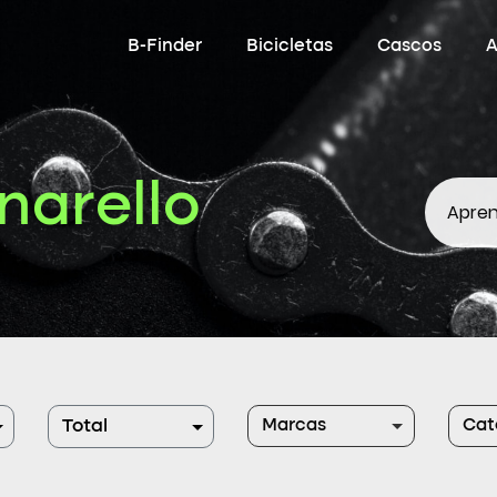
B-Finder
Bicicletas
Cascos
A
inarello
Apren
Marcas
Cat
Total