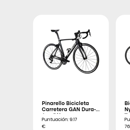
Pinarello Bicicleta
Bi
Carretera GAN Dura-
N
Ace Di2
Ta
Puntuación: 9.17
Pu
€
7