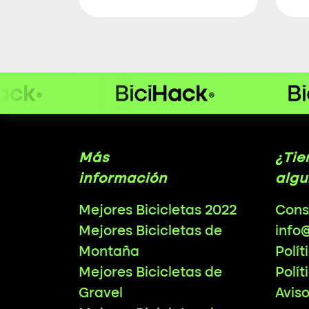
Más
¿Tie
información
algu
Mejores Bicicletas 2022
Cons
Mejores Bicicletas de
info
Montaña
Polít
Mejores Bicicletas de
Polít
Gravel
Avis