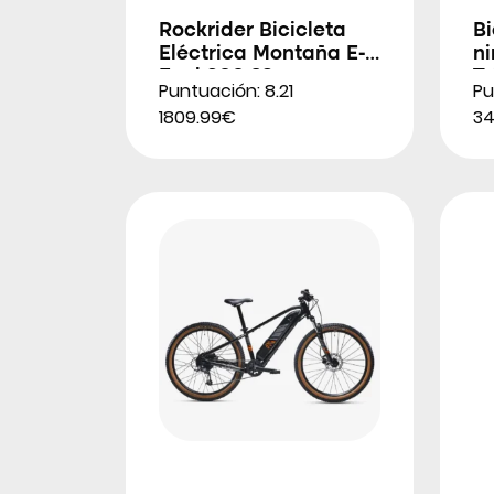
Rockrider Bicicleta
Bi
Eléctrica Montaña E-
n
Expl 900 26″
Tr
Puntuación: 8.21
Pu
1809.99€
34