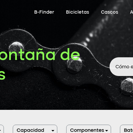
B-Finder
Bicicletas
Cascos
A
Montaña de
Cómo el
s
Capacidad
Componentes
Bat