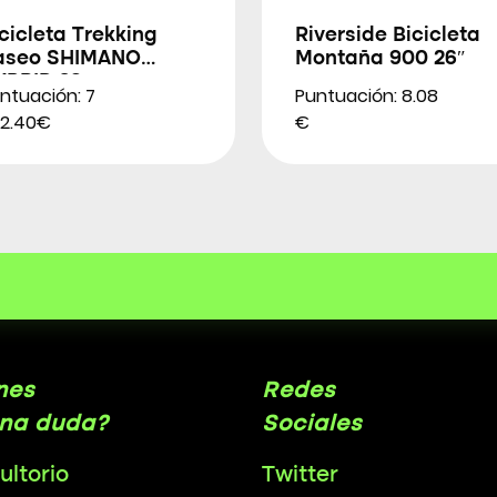
cicleta Trekking
Riverside Bicicleta
aseo SHIMANO
Montaña 900 26″
YBRID 26″
ntuación: 7
Puntuación: 8.08
2.40€
€
nes
Redes
na duda?
Sociales
ultorio
Twitter