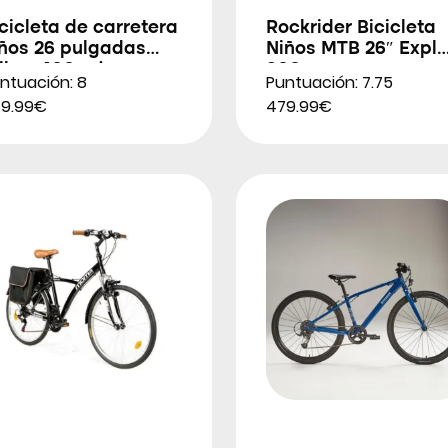
cicleta de carretera
Rockrider Bicicleta
iños 26 pulgadas
Niños MTB 26″ Expl
iban 100 roja
900
ntuación: 8
Puntuación: 7.75
9.99€
479.99€