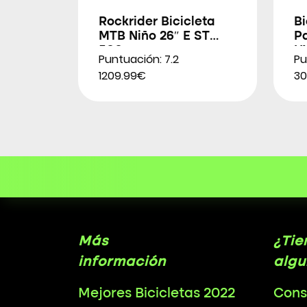
Rockrider Bicicleta
Bi
MTB Niño 26″ E ST
P
500
H
Puntuación: 7.2
Pu
1209.99€
30
Más
¿Tie
información
algu
Mejores Bicicletas 2022
Cons