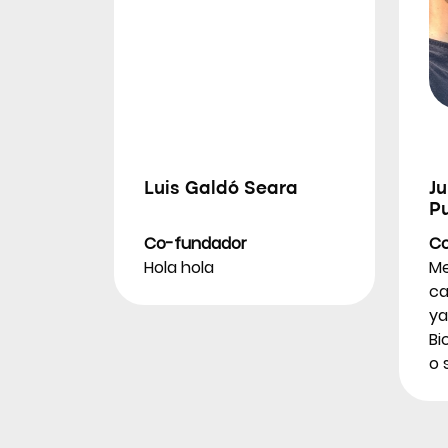
Luis Galdó Seara
J
P
Co-fundador
Co
Hola hola
Me
ca
ya
Bi
o 