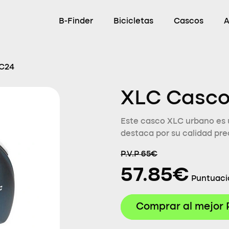
B-Finder
Bicicletas
Cascos
A
-C24
XLC Casco
Este casco XLC urbano es u
destaca por su calidad pre
P.V.P 65€
57.85€
Puntuaci
Comprar al mejor 