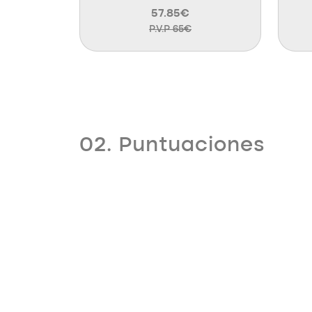
57.85€
P.V.P 65€
02. Puntuaciones