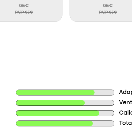
65€
65€
P.V.P 65€
P.V.P 65€
Adap
Vent
Cali
Tota