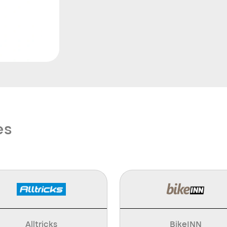
es
Alltricks
BikeINN