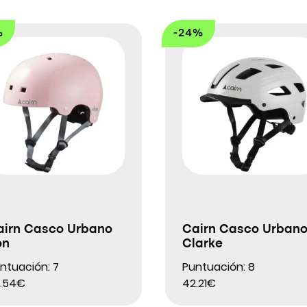
%
-24%
airn Casco Urbano
Cairn Casco Urban
on
Clarke
ntuación: 7
Puntuación: 8
.54€
42.21€