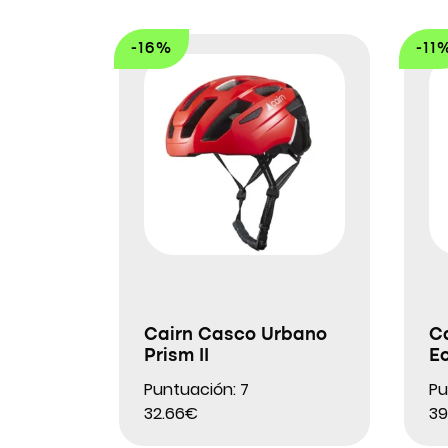
-16%
-11
Cairn Casco Urbano
C
Prism II
E
Puntuación: 7
Pu
32.66€
39