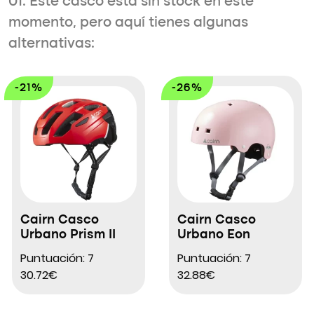
01. Este casco está sin stock en este
momento, pero aquí tienes algunas
alternativas:
-21%
-26%
Cairn Casco
Cairn Casco
Urbano Prism II
Urbano Eon
Puntuación: 7
Puntuación: 7
30.72€
32.88€