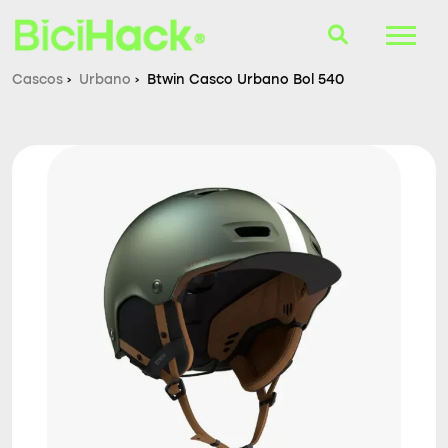
Cascos
›
Urbano
›
Btwin Casco Urbano Bol 540
B-Finder
Bicicletas
Cascos
Accesorios
Consultorio
Blog