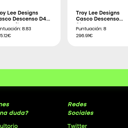
roy Lee Designs
Troy Lee Designs
asco Descenso D4
Casco Descenso
omposite
Stage
ntuación: 8.83
Puntuación: 8
5.12€
296.91€
nes
Redes
na duda?
Sociales
ultorio
Twitter