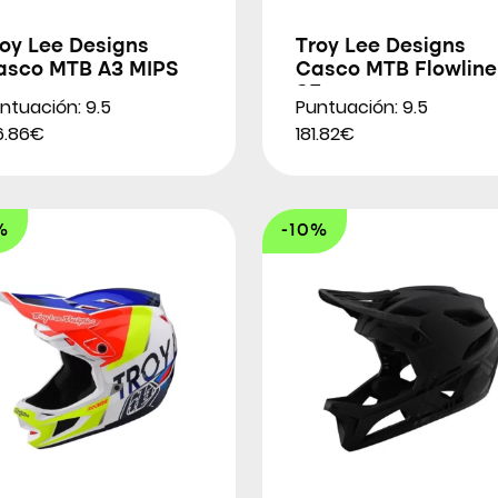
roy Lee Designs
Troy Lee Designs
asco MTB A3 MIPS
Casco MTB Flowline
SE
ntuación: 9.5
Puntuación: 9.5
6.86€
181.82€
%
-10%