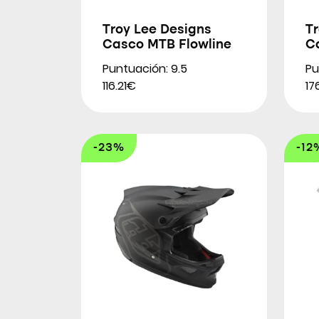
Troy Lee Designs
T
Casco MTB Flowline
C
Puntuación: 9.5
Pu
116.21€
17
-23%
-12