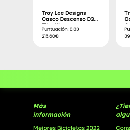
Troy Lee Designs
T
Casco Descenso D3
C
Fiberlite
C
Puntuación: 8.83
Pu
215.60€
39
Más
¿Tie
información
algu
Mejores Bicicletas 2022
Cons