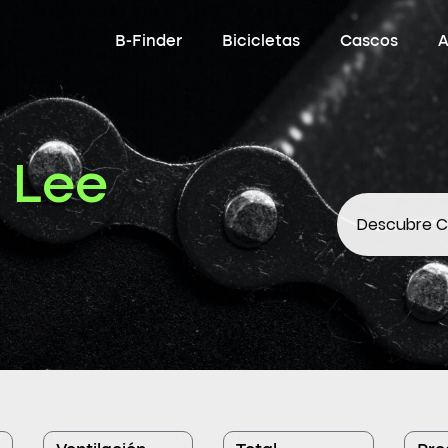
B-Finder
Bicicletas
Cascos
A
 Lee
Descubre
C