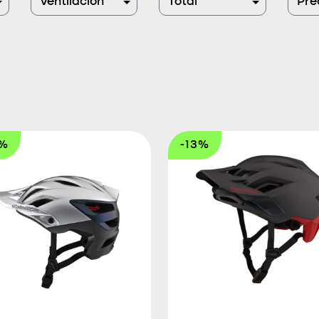
Ventilación
Total
Pre
6%
-13%