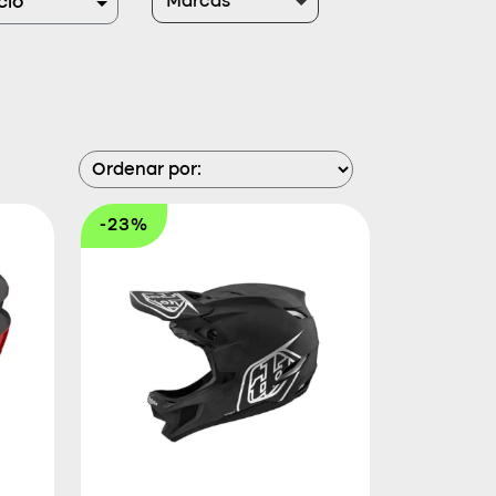
Marcas
cio
-23%