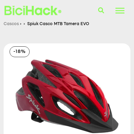
Cascos
›
›
Spiuk Casco MTB Tamera EVO
B-Finder
Bicicletas
-18%
Cascos
Accesorios
Consultorio
Blog