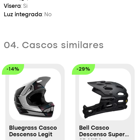
: Si
Visera
: No
Luz integrada
04. Cascos similares
-14%
-29%
Bluegrass Casco
Bell Casco
Descenso Legit
Descenso Super