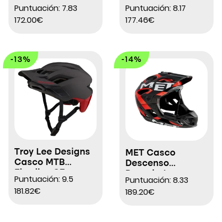
3R MIPS
Puntuación: 7.83
Puntuación: 8.17
172.00€
177.46€
-13%
-14%
Troy Lee Designs
MET Casco
Casco MTB
Descenso
Flowline SE
Parachute
Puntuación: 9.5
Puntuación: 8.33
181.82€
189.20€