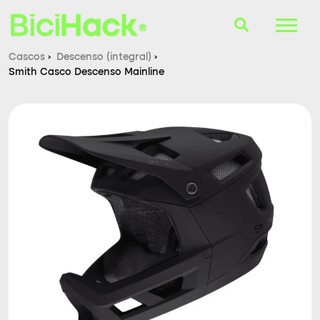
Cascos
›
Descenso (integral)
›
Smith Casco Descenso Mainline
B-Finder
Bicicletas
Cascos
Accesorios
Consultorio
Blog