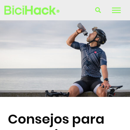
B-Finder
Bicicletas
Cascos
Accesorios
Consultorio
Blog
Consejos para