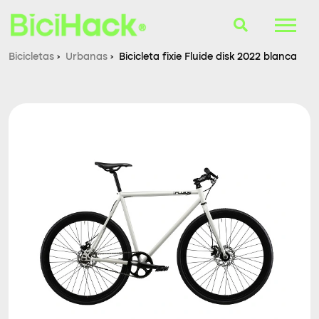
Bicicletas
›
Urbanas
›
Bicicleta fixie Fluide disk 2022 blanca
B-Finder
Bicicletas
Cascos
Accesorios
Consultorio
Blog