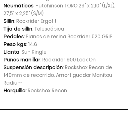
: Hutchinson TORO 29" x 2,10" (L/XL),
Neumáticos
27,5" x 2,25" (S/M)
: Rockrider Ergofit
Sillín
: Telescópica
Tija de sillín
: Planos de resina Rockrider 520 GRIP
Pedales
: 14.6
Peso kgs
: Sun Ringle
Llanta
: Rockrider 900 Lock On
Puños manillar
: Rockshox Recon de
Suspensión descripción
140mm de recorrido. Amortiguador Manitou
Radium
: Rockshox Recon
Horquilla