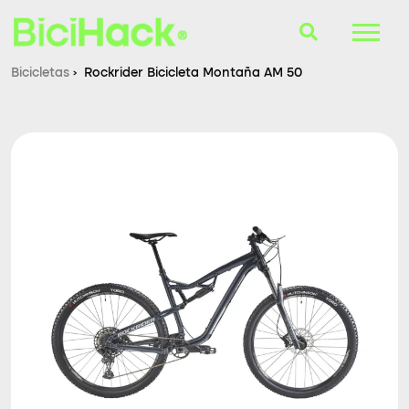
Bicicletas
›
Rockrider Bicicleta Montaña AM 50
B-Finder
Bicicletas
Cascos
Accesorios
Consultorio
Blog