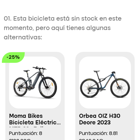
01. Esta bicicleta está sin stock en este
momento, pero aquí tienes algunas
alternativas:
-25%
Moma Bikes
Orbea OIZ H30
Bicicleta Eléctrica
Deore 2023
MTB 29″ Full
Puntuación: 8
Puntuación: 8.81
Suspensión