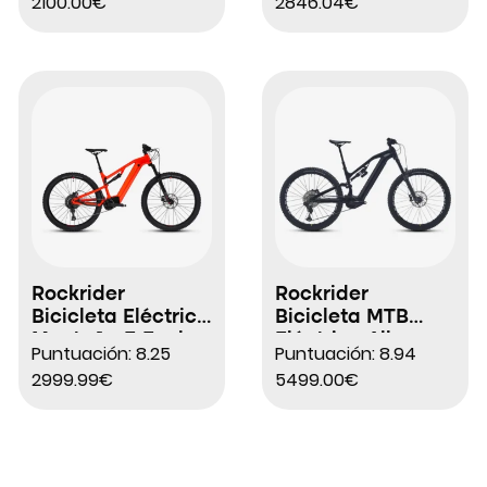
2100.00€
2846.04€
Rockrider
Rockrider
Bicicleta Eléctrica
Bicicleta MTB
Montaña E-Expl
Eléctrica All-
Puntuación: 8.25
Puntuación: 8.94
520 S 29″
Mountain E-Feel
2999.99€
5499.00€
900 S Team
Edition