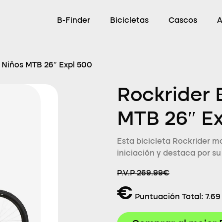
B-Finder
Bicicletas
Cascos
A
a Niños MTB 26″ Expl 500
Rockrider 
MTB 26″ E
Esta bicicleta Rockrider m
iniciación y destaca por su
P.V.P 269.99€
€
Puntuación Total:
7.69