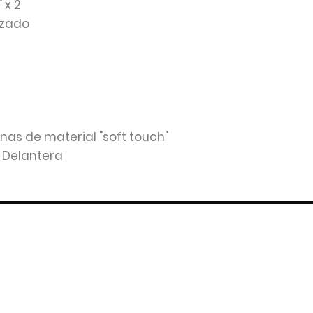
 x 2
rzado
inas de material "soft touch"
: Delantera