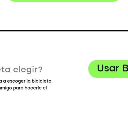
Usar B
ta elegir?
 a escoger la bicicleta
 amigo para hacerle el