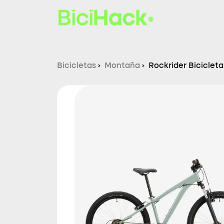
Bicicletas
›
Montaña
›
Rockrider Biciclet