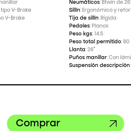
manillar
: Btwin de 26"
Neumáticos
 tipo V-Brake
: Ergonómico y refo
Sillín
po V-Brake
: Rígida
Tija de sillín
: Planos
Pedales
: 14.5
Peso kgs
: 80
Peso total permitido
: 26"
Llanta
: Con lám
Puños manillar
Suspensión descripción
Comprar