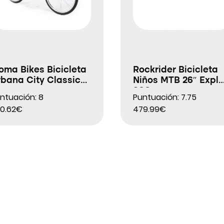
oma Bikes Bicicleta
Rockrider Bicicleta
bana City Classic
Niños MTB 26″ Expl
6″
900
ntuación: 8
Puntuación: 7.75
0.62€
479.99€