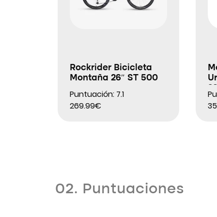
Rockrider Bicicleta
M
Montaña 26″ ST 500
Ur
2
Puntuación: 7.1
Pu
269.99€
35
02. Puntuaciones