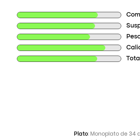
Comp
Susp
Peso
Cali
Tota
: Monoplato de 34 
Plato