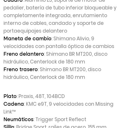
: Aluminio E5, soporte de motor de
Cuadro
pedalier, batería de tubo inferior bloqueable y
completamente integrada, enrutamiento
interno de cables, candado y soporte de
portaequipajes delantero
: Shimano Alivio, 9
Maneta de cambio
velocidades con pantalla óptica de cambios
: Shimano BR MT200, disco
Freno delantero
hidráulico, Centerlock de 180 mm
: Shimano BR MT200, disco
Freno trasero
hidráulico, Centerlock de 180 mm
: Praxis, 48T, 104BCD
Plato
: KMC e9T, 9 velocidades con Missing
Cadena
Link™
: Trigger Sport Reflect
Neumáticos
: Bridge Sport, raíles de acero, 155 mm
Sillín