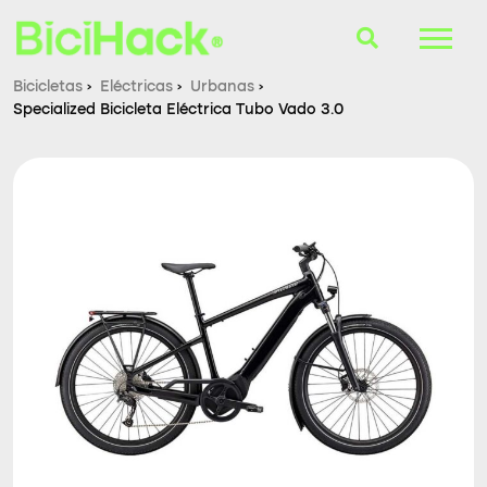
Bicicletas
›
Eléctricas
›
Urbanas
›
Specialized Bicicleta Eléctrica Tubo Vado 3.0
B-Finder
Bicicletas
Cascos
Accesorios
Consultorio
Blog