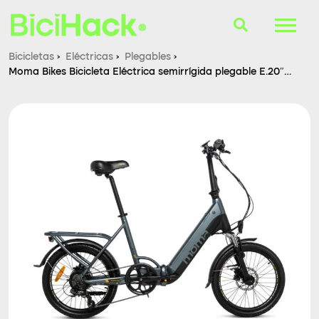
Bicicletas
›
Eléctricas
›
Plegables
›
Moma Bikes Bicicleta Eléctrica semirrígida plegable E.20″
B-Finder
Pro
Bicicletas
Cascos
Accesorios
Consultorio
Blog