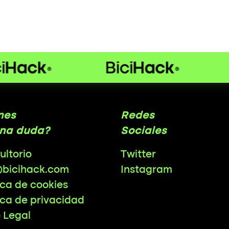
nes
Redes
na duda?
Sociales
ultorio
Twitter
@bicihack.com
Instagram
ica de cookies
ica de privacidad
o Legal