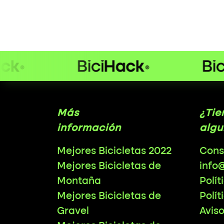
Más
¿Tie
información
algu
Mejores Bicicletas 2022
Cons
Mejores Bicicletas de
info
Montaña
Polít
Mejores Bicicletas de
Polít
Gravel
Avis