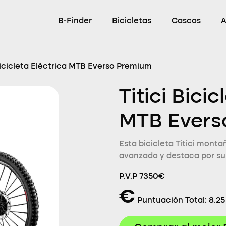
B-Finder
Bicicletas
Cascos
A
 Bicicleta Eléctrica MTB Everso Premium
Titici Bici
MTB Evers
Esta bicicleta Titici monta
avanzado y destaca por su 
P.V.P 7350€
€
Puntuación Total:
8.25