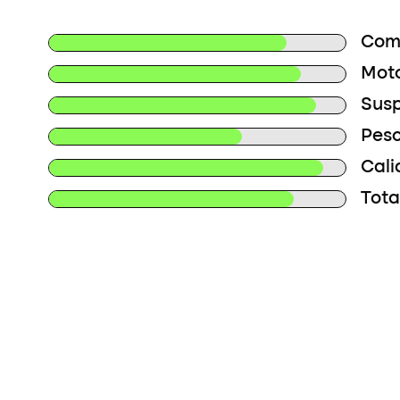
Com
Moto
Susp
Peso
Cali
Tota