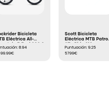
ckrider Bicicleta
Scott Bicicleta
B Eléctrica All-
Eléctrica MTB Patron
ountain E-Feel 900 S
ST eRide 910
ntuación: 8.94
Puntuación: 9.25
eam Edition
499.99€
5799€