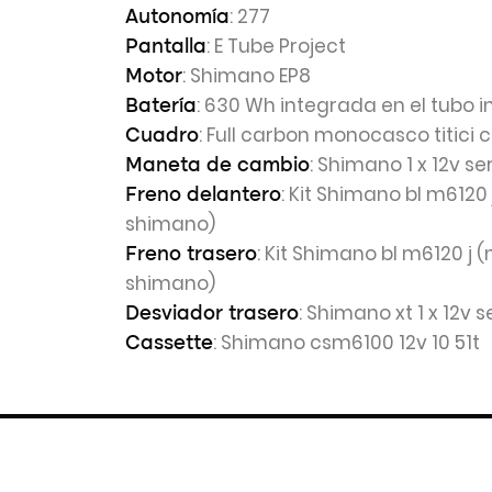
: 277
Autonomía
: E Tube Project
Pantalla
: Shimano EP8
Motor
: 630 Wh integrada en el tubo in
Batería
: Full carbon monocasco titici
Cuadro
: Shimano 1 x 12v se
Maneta de cambio
: Kit Shimano bl m6120 
Freno delantero
shimano)
: Kit Shimano bl m6120 j 
Freno trasero
shimano)
: Shimano xt 1 x 12v s
Desviador trasero
: Shimano csm6100 12v 10 51t
Cassette