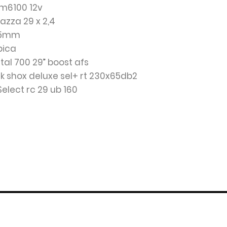
m6100 12v
mazza 29 x 2,4
155mm
ópica
tal 700 29” boost afs
ck shox deluxe sel+ rt 230x65db2
Select rc 29 ub 160