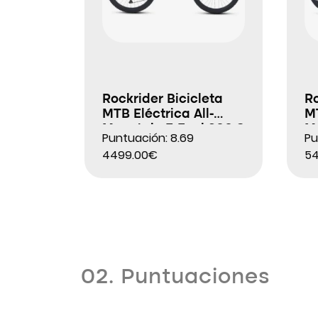
Rockrider Bicicleta
Ro
MTB Eléctrica All-
MT
Mountain E-Feel 900 S
M
Puntuación: 8.69
Pu
T
4499.00€
5
02. Puntuaciones