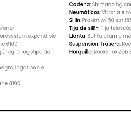
: Shimano hg cn
Cadena
: Vittoria e 
Neumáticos
: Proxim w450 stn 
Sillín
ferior
: Tija telesc
Tija de sillín
 coresystem expandible
: Set Fulcrum e me
Llanta
rie 6100
: Ro
Suspensión Trasera
j (negro, logotipo de
: RockShox Zeb 
Horquilla
(negro, logotipo de
erie 8100