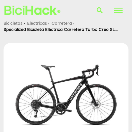
Bicicletas
›
Eléctricas
›
Carretera
›
Specialized Bicicleta Eléctrica Carretera Turbo Creo SL
B-Finder
Comp E5
Bicicletas
Cascos
Accesorios
Consultorio
Blog