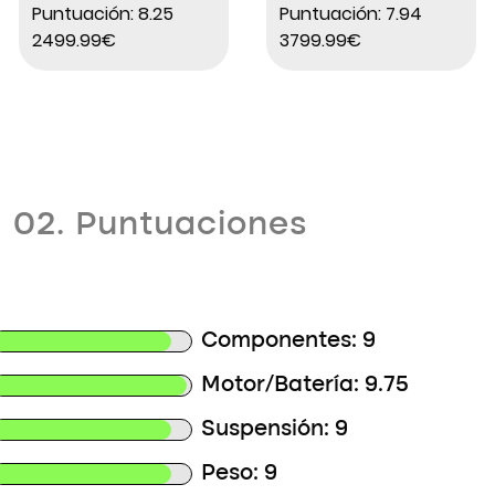
Carretera E-Actv
Carretera E-EDR
Puntuación: 8.25
Puntuación: 7.94
900 Motor
CF Mahle X20
2499.99€
3799.99€
Automático Owuru
Shimano 105 Di2
Cuadro Bajo
02. Puntuaciones
Componentes: 9
Motor/Batería: 9.75
Suspensión: 9
Peso: 9