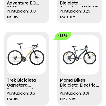
Adventure EQ
Bicicleta
2023
Carretera NCR AF
Puntuación: 8.13
Puntuación: 8.25
1099€
1249.99€
-13%
Trek Bicicleta
Moma Bikes
Carretera
Bicicleta Eléctrica
Domane AL4
Carretera
Puntuación: 8.5
Puntuación: 8.31
Aluminio E-ROAD
1749€
1957.50€
28