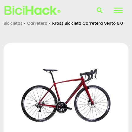
Bicicletas
›
Carretera
›
Kross Bicicleta Carretera Vento 5.0
B-Finder
Bicicletas
Cascos
Accesorios
Consultorio
Blog